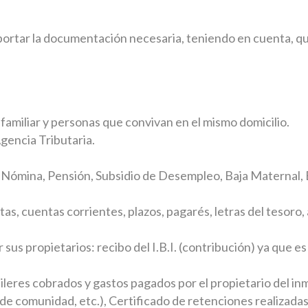
portar la documentación necesaria, teniendo en cuenta, que
 familiar y personas que convivan en el mismo domicilio.
encia Tributaria.
de Nómina, Pensión, Subsidio de Desempleo, Baja Maternal,
etas, cuentas corrientes, plazos, pagarés, letras del tesoro,
 sus propietarios: recibo del I.B.I. (contribución) ya que e
ileres cobrados y gastos pagados por el propietario del in
e comunidad, etc.), Certificado de retenciones realizadas p