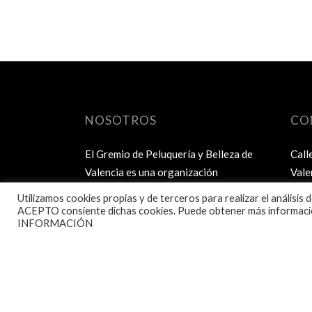
NOSOTROS
CO
El Gremio de Peluquería y Belleza de
Call
Valencia es una organización
Vale
empresarial para representar y
Telf.
Utilizamos cookies propias y de terceros para realizar el análisis 
defender a la peluquería.
Mov
ACEPTO consiente dichas cookies. Puede obtener más informació
INFORMACIÓN
info
m