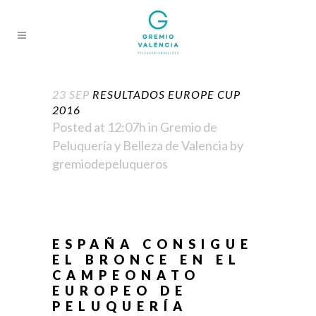
23 SEP
RESULTADOS EUROPE CUP
2016
Posted at 12:07h
in
Gremio de
Peluquería y Belleza de Valencia
by
gremiodepeluqueros
ESPAÑA CONSIGUE
EL BRONCE EN EL
CAMPEONATO
EUROPEO DE
PELUQUERÍA