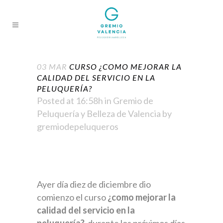
03 MAR
CURSO ¿COMO MEJORAR LA
CALIDAD DEL SERVICIO EN LA
PELUQUERÍA?
Posted at 16:58h
in
Gremio de
Peluquería y Belleza de Valencia
by
gremiodepeluqueros
Ayer día diez de diciembre dio
comienzo el curso
¿como mejorar la
calidad del servicio en la