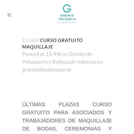
13 JUN
CURSO GRATUITO
MAQUILLAJE
Posted at 11:44h
in
Gremio de
Peluquería y Belleza de Valencia
by
gremiodepeluqueros
ÚLTIMAS PLAZAS CURSO
GRATUITO PARA ASOCIADOS Y
TRABAJADORES DE MAQUILLAJE
DE BODAS, CEREMONIAS Y